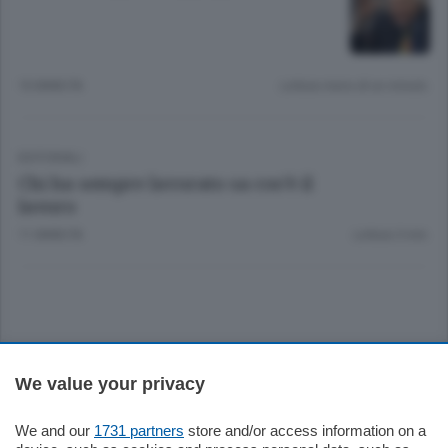
10 ANNI FA
Lettura meno di un minuto.
EDITORIALI
Chi ha sempre lavorato sa cos’è il
lavoro
11 ANNI FA
Lettura 3 min.
Sezioni
We value your privacy
Settimanali
We and our
1731 partners
store and/or access information on a