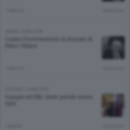
1 ANNO FA
Lettura 3 min.
ORDINE
/
COMO CITTÀ
Contro l’overtourism: la lezione di
Piero Chiara
1 ANNO FA
Lettura 3 min.
EDITORIALI
/
COMO CITTÀ
Giorgia ed Elly: tante parole senza
fatti
2 ANNI FA
Lettura 3 min.