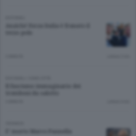
EDITORIALI
Anziché Forza Italia è franato il
terzo polo
3 ANNI FA
Lettura 2 min.
EDITORIALI
/
COMO CITTÀ
Il fascismo immaginario dei
tromboni da salotto
3 ANNI FA
Lettura 4 min.
CRONACA
E’ morto Marco Pannella