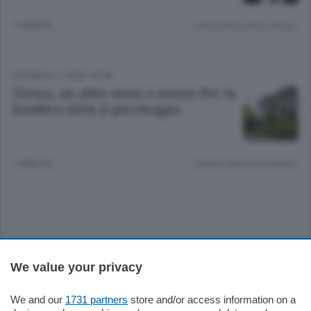
7 ANNI FA
Lettura meno di un minuto.
CRONACA
/
COMO CITTÀ
Ticosa, un altro anno e mezzo Per la
bonifica slitta il parcheggio
7 ANNI FA
Lettura meno di un minuto.
Sezioni
We value your privacy
Settimanali
We and our
1731 partners
store and/or access information on a