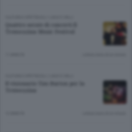
CULTURA E SPETTACOLI
/
LAGO E VALLI
Quattro serate di concerti Il
Tremezzina Music Festival
11 ANNI FA
Lettura meno di un minuto.
CULTURA E SPETTACOLI
/
LAGO E VALLI
Il visionario Tim Burton per la
Tremezzina
12 ANNI FA
Lettura meno di un minuto.