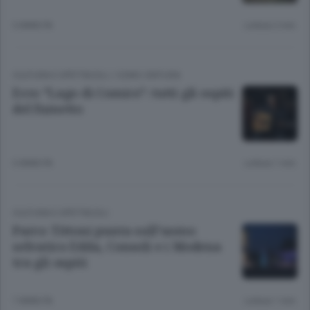
3 ANNI FA
Lettura 2 min.
CULTURA E SPETTACOLI
/
COMO CINTURA
Ecco “Lago di Comics”: tutti gli ospiti
del fumetto
3 ANNI FA
Lettura 1 min.
CULTURA E SPETTACOLI
Parco Tittoni punta sull’uomo
selvatico Edda, Consoli e i Modena
tra gli ospiti
7 ANNI FA
Lettura 1 min.