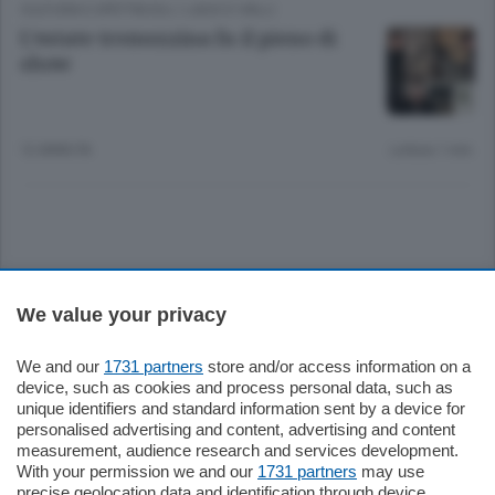
CULTURA E SPETTACOLI
/
LAGO E VALLI
L’estate tremezzina fa il pieno di
show
12 ANNI FA
Lettura 1 min.
Sezioni
We value your privacy
Settimanali
We and our
1731 partners
store and/or access information on a
device, such as cookies and process personal data, such as
unique identifiers and standard information sent by a device for
Territorio
personalised advertising and content, advertising and content
measurement, audience research and services development.
With your permission we and our
1731 partners
may use
Sport
precise geolocation data and identification through device