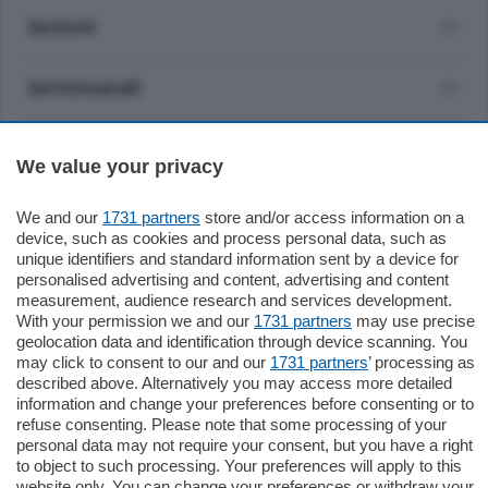
Sezioni
Settimanali
Territorio
We value your privacy
Sport
We and our
1731 partners
store and/or access information on a
device, such as cookies and process personal data, such as
unique identifiers and standard information sent by a device for
Chi Siamo
personalised advertising and content, advertising and content
measurement, audience research and services development.
With your permission we and our
1731 partners
may use precise
Servizi
geolocation data and identification through device scanning. You
may click to consent to our and our
1731 partners
’ processing as
described above. Alternatively you may access more detailed
information and change your preferences before consenting or to
refuse consenting. Please note that some processing of your
personal data may not require your consent, but you have a right
to object to such processing. Your preferences will apply to this
© COPYRIGHT 2026 - La Provincia di Como S.r.l. P. IVA
website only. You can change your preferences or withdraw your