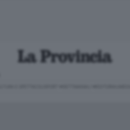
E
LTURA E SPETTACOLI
SPORT
SETTIMANALI
EDITORIALI
MEDI
Classifica Serie B
Imprese & Lavoro
Cintura
Necrologie
P
Classifica Serie A
Salute & Benessere
Cantù e Mariano
Abbonamenti
P