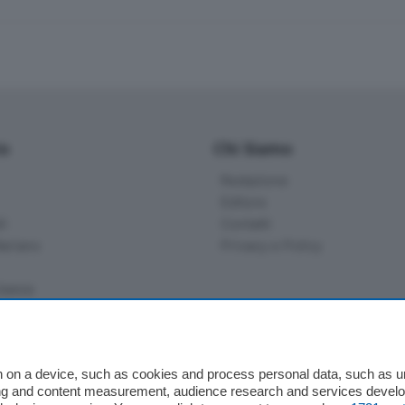
io
Chi Siamo
Redazione
Editore
li
Contatti
ariano
Privacy e Policy
bassa
alcio Como
 on a device, such as cookies and process personal data, such as uni
 Serie B
ising and content measurement, audience research and services deve