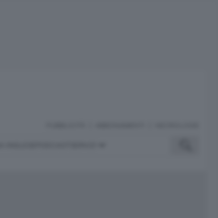
PUBBLICITÀ
ABBONAMENTI
NECROLOGIE
A INGLESE
PODCAST
SERVIZI
ubblicità
iù letti