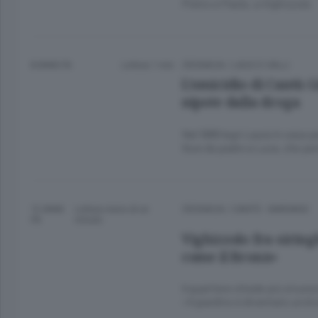
Pietro e Paolo, a Vighizzolo
8 ANNI FA
Lettura 1 min.
CRONACA
/
LAGO E VALLI
L’omicidio di Cantù G
nipote dalla droga
Nel 1988 legò Laura in casa p
fece da padre a Luca, che per
12 ANNI
Lettura meno di un
CRONACA
/
CANTÙ - MARIANO
FA
minuto.
Vighizzolo fra siring
come il Bronx»
Il quartiere chiede più sicurez
«Il giardino è diventato un b