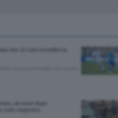
Classifiche
Olgiate e bassa
Le aziende comunicano
S
Podcast
ChiCercaCasa
A
Meteo
S
’uno-due. Il Como sconfitto in
Dossier
olista, che passa al Sinigaglia. Gara sospesa
nonno, un mese dopo
 sotto sequestro