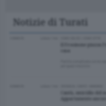
Classifica Serie A Femminile
Frontiera
Erba
Notizie di Turati
3 ANNI FA
Lettura 1 min.
COMO CALCIO
/
COMO CITTÀ
Il Frosinone piazza l
casa
Partita complicata con la cap
per quasi mezz’ora
8 ANNI FA
Lettura 1 min.
CRONACA
/
CANTÙ - MARIANO
Cantù, omicidio del 
Appartamento ancora