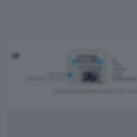
SFOGLIA
OGGI
L’EDIZIONE DIGITALE
NUBI SPARS
CRONACA
ECONOMIA
TERRITORIO
CU
Dirette Calcio Como
L'Ordine
Como
Notizie Calcio Como
Diogene
Lago e valli