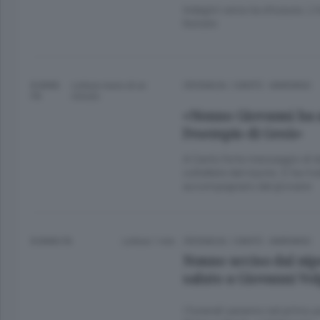
Indagini verso la chiusura. L’
l’estate
8 ANNI
Lettura meno di un
CRONACA
/
CANTÙ - MARIANO
FA
minuto.
«Nonno Giovanni ha 
l’esempio di Gesù»
A Cantù forte messaggio di do
coltellate dal nipote. E ha r
accompagnato dal giovane
8 ANNI FA
Lettura 1 min.
CRONACA
/
CANTÙ - MARIANO
Nonno ucciso dal nipo
saluto a Giovanni Vo
I funerali saranno nel primo p