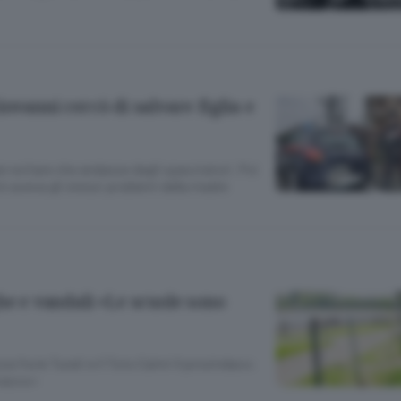
iovanni cercò di salvare figlia e
er evitare che andasse dagli spacciatori. Poi
ò aveva gli stessi problemi della madre
he e vandali «Le scuole sono
za fra le Turati e il Toto Caimi Il prosindaco:
ivacco»