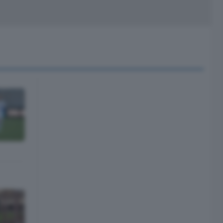
peciali
Cinema
rchivio
kill Alexa