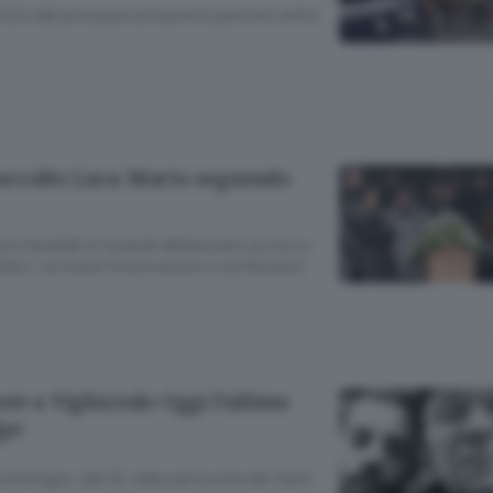
inizio del processo al nipote è previsto entro
accolto Luca Morto seguendo
n Carubelli ai funerali dell’anziano ucciso a
ivelato: un mese fa era venuto a confessarsi
te a Vighizzolo Oggi l’ultimo
lpe
omeriggio, alle 15, nella parrocchia dei Santi