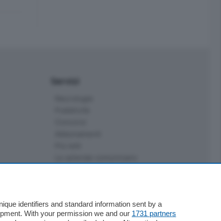
Servizi
Necrologie
Pubblicità
Concorsi
Abbonamenti
Più letti
Le aziende comunicano
Speciali
Cinema
ChiCercaCasa
que identifiers and standard information sent by a
Archivio
lopment. With your permission we and our
1731 partners
Meteo