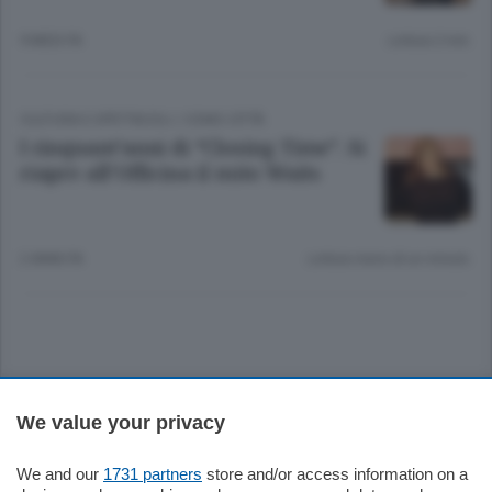
9 MESI FA
Lettura 2 min.
CULTURA E SPETTACOLI
/
COMO CITTÀ
I cinquant’anni di “Closing Time”. Si
riapre all’Officina il mito Waits
2 ANNI FA
Lettura meno di un minuto.
Sezioni
We value your privacy
Settimanali
We and our
1731 partners
store and/or access information on a