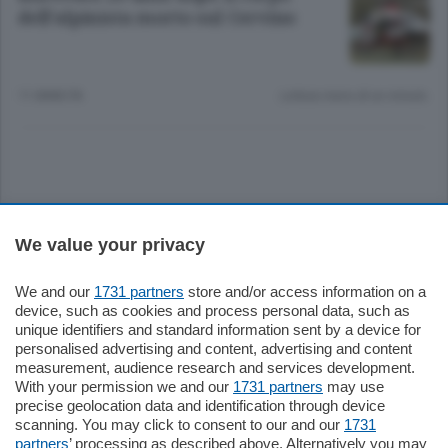
dell’alpinista morto sul Cervino
11 ANNI FA
Lettura meno di un minuto.
Sezioni
We value your privacy
Settimanali
We and our
1731 partners
store and/or access information on a
device, such as cookies and process personal data, such as
unique identifiers and standard information sent by a device for
Territorio
personalised advertising and content, advertising and content
measurement, audience research and services development.
With your permission we and our
1731 partners
may use
Sport
precise geolocation data and identification through device
scanning. You may click to consent to our and our
1731
partners
’ processing as described above. Alternatively you may