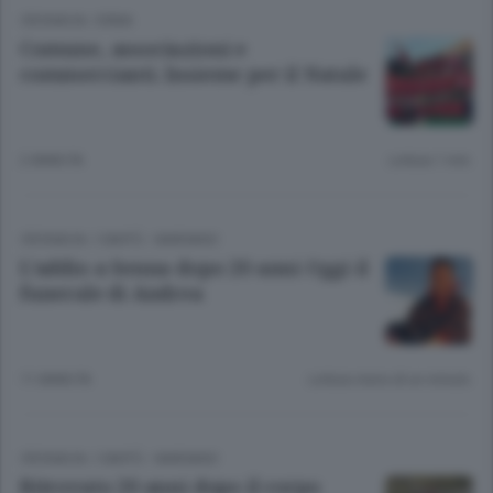
CRONACA
/
ERBA
Comune, associazioni e
commercianti. Insieme per il Natale
2 ANNI FA
Lettura 1 min.
CRONACA
/
CANTÙ - MARIANO
L’addio a Senna dopo 20 anni Oggi il
funerale di Andrea
11 ANNI FA
Lettura meno di un minuto.
CRONACA
/
CANTÙ - MARIANO
Ritrovato 20 anni dopo il corpo