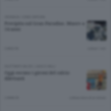
CRONACA
/
COMO CINTURA
Precipita sul Gran Paradiso. Muore a
54 anni
2 MESI FA
Lettura 1 min.
DILETTANTI CALCIO
/
LAGO E VALLI
Oggi escono i gironi del calcio
dilettanti
2 ANNI FA
Lettura meno di un minuto.