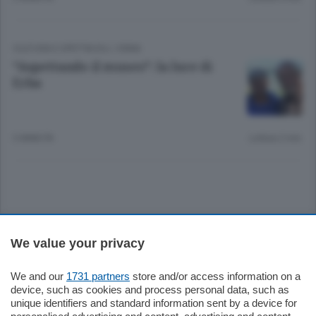
CULTURA E SPETTACOLI
/
ERBA
“Aspettando il museo”: la luce di
Erba
3 ANNI FA
Lettura 2 min.
Sezioni
We value your privacy
Settimanali
We and our
1731 partners
store and/or access information on a
device, such as cookies and process personal data, such as
unique identifiers and standard information sent by a device for
Territorio