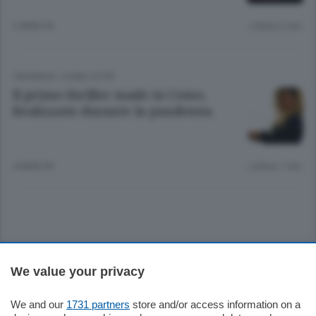
3 ANNI FA
Lettura 2 min.
CRONACA
/
COMO CITTÀ
Il primo thriller made in Como.
Realizzato durante la pandemia
4 ANNI FA
Lettura 1 min.
Sezioni
We value your privacy
Settimanali
We and our
1731 partners
store and/or access information on a