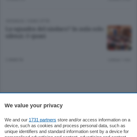
CRONACA
/
COMO CITTÀ
La squadra del sindaco? In aula solo
silenzi. O quasi
2 ANNI FA
Lettura 1 min.
Sezioni
We value your privacy
Settimanali
We and our
1731 partners
store and/or access information on a
device, such as cookies and process personal data, such as
unique identifiers and standard information sent by a device for
Territorio