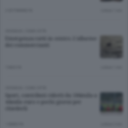
2 SETTIMANE FA
Lettura 1 min.
CRONACA
/
COMO CITTÀ
Emergenza ratti in centro. L’allarme
dei commercianti
7 MESI FA
Lettura 1 min.
CRONACA
/
COMO CITTÀ
Sport, contributi ridotti da 184mila a
44mila euro e pochi giorni per
chiederli
1 ANNO FA
Lettura 2 min.