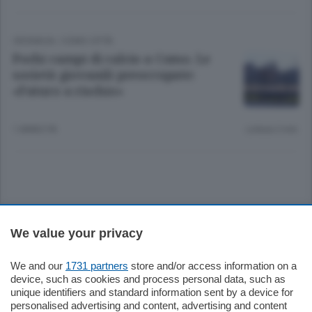
CRONACA
/
COMO CITTÀ
Pochi campi di calcio a Como. Le
società giovanili preoccupate:
«Futuro a rischio»
1 ANNO FA
Lettura 2 min.
Sezioni
We value your privacy
Settimanali
We and our
1731 partners
store and/or access information on a
device, such as cookies and process personal data, such as
unique identifiers and standard information sent by a device for
Territorio
personalised advertising and content, advertising and content