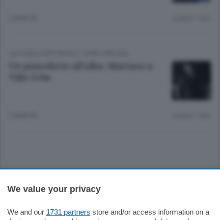
2 ANNI FA
Lettura 1 min.
CULTURA E SPETTACOLI
/
COMO CINTURA
Un pianoforte all’alba: Martano a
Villa Erba
6 ANNI FA
Lettura 1 min.
Sezioni
We value your privacy
Settimanali
We and our
1731 partners
store and/or access information on a