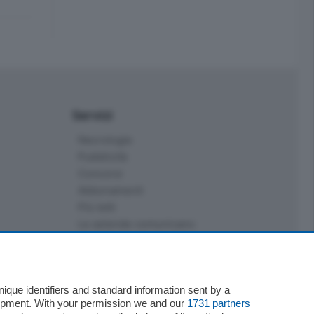
Servizi
Necrologie
Pubblicità
Concorsi
Abbonamenti
Più letti
Le aziende comunicano
Speciali
Cinema
ChiCercaCasa
que identifiers and standard information sent by a
Archivio
lopment. With your permission we and our
1731 partners
Meteo