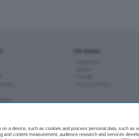
io
Chi Siamo
Redazione
Editore
li
Contatti
ariano
Privacy e Policy
bassa
alcio Como
 on a device, such as cookies and process personal data, such as uni
 Serie B
ising and content measurement, audience research and services deve