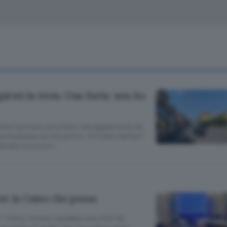
Classifiche
Olgiate e bassa
Le aziende comunicano
S
Podcast
ChiCercaCasa
A
Meteo
S
pirmi in testa. Una furia: non ho
Dossier
arla il giovane picchiato selvaggiamente da
rtunavano la mia amica. Il titolare del bar?
iamare soccorsi»
er la Como che pensa
e”. Como, invece, sarebbe una città “da