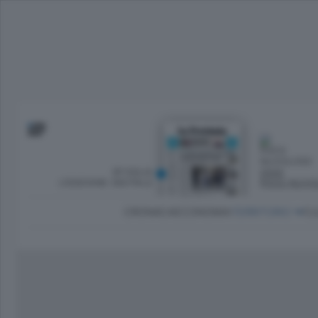
SFOGLIA
OGGI
L’EDIZIONE DIGITALE
POCO NUVO
CRONACA
ECONOMIA
TERRITORIO
CU
Dirette Calcio Como
L'Ordine
Como
Notizie Calcio Como
Diogene
Lago e valli