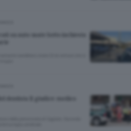
COMASCA
ati su auto usate Sotto inchiesta
arie
amente sarebbero state 24 le vetture che si
 troppo
COMASCA
el dentista Il giudice: medico
cesso della pensionata di Uggiate. Secondo
un’emorragia cerebrale