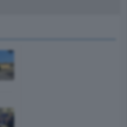
peciali
Cinema
rchivio
kill Alexa