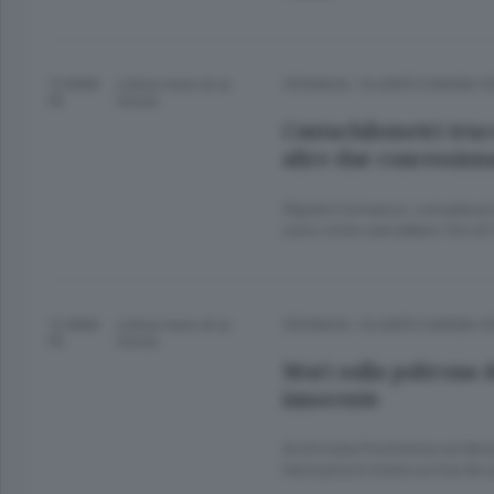
10 ANNI
Lettura meno di un
CRONACA
/
OLGIATE E BASSA 
FA
minuto.
Contachilometri trucc
altre due concession
Olgiate Comasco, complessiv
sono viste cancellare i km di
12 ANNI
Lettura meno di un
CRONACA
/
OLGIATE E BASSA 
FA
minuto.
Morì sulla poltrona d
innocente
Archiviata l’inchiesta sul de
l’autopsia è stata uccisa da 