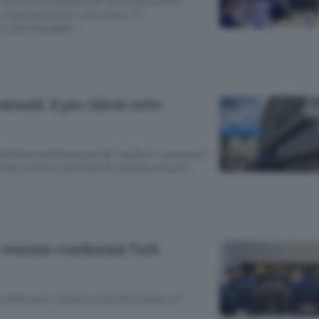
al centro di quella che non voleva certo
 organizzata dal Lions Host, in
ue club Baradello …
ontanti: il pm chiede sette
atale la sentenza per gli “spalloni” comaschi:
a del confine centinaia di migliaia di euro»
i ventuno condomini Tutti
a Mancuso. Colpevoli anche il padre e il