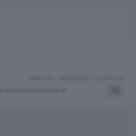
PUBBLICITÀ
ABBONAMENTI
NECROLOGIE
A INGLESE
PODCAST
SERVIZI
ubblicità
iù letti