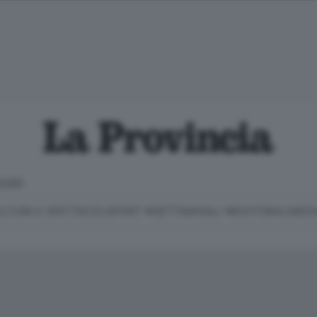
LOSO
LTURA E SPETTACOLI
SPORT
SETTIMANALI
EDITORIALI
MEDI
Classifica Serie B
Imprese & Lavoro
Cintura
Necrologie
P
Classifica Serie A
Salute & Benessere
Cantù e Mariano
Abbonamenti
P