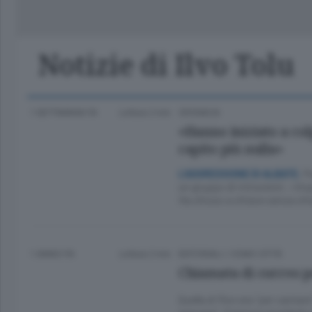
Classifica Serie A Femminile
Frontiera
Erba
Notizie di Ilvo Tolu
1 SETTIMANA FA
Lettura 2 min.
CRONACA
«Hanno iniziato a col
capito più nulla»
P
L’AGGRESSIONE DI ALBATE.
un gruppo di minorenni. «Impo
Ha chiuso a chiave senza ch
1 ANNO FA
Lettura 2 min.
EDITORIALI
/
COMO CITTÀ
Chiamata di correo p
Quella di Ron era “per cantar