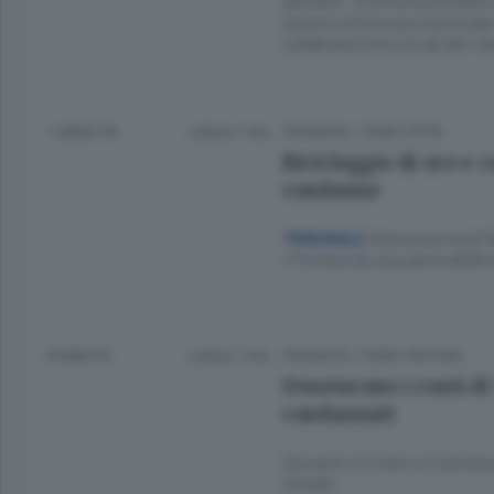
pensare”. Il tema è piombato 
essere un’innocua conviviale
collaborazione con gli altri d
1 ANNO FA
Lettura 1 min.
CRONACA
/
COMO CITTÀ
Riciclaggio di oro e c
condanne
Attesa prima di N
TRIBUNALE
«Portate da una parte all’altr
8 ANNI FA
Lettura 1 min.
CRONACA
/
COMO CINTURA
Svuotarono i conti d
condannati
Due anni e 11 mesi a Francesc
fratello