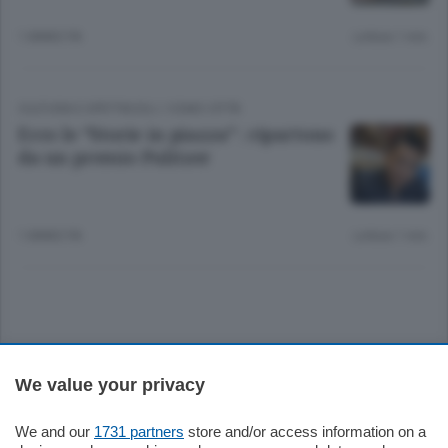
1 ANNO FA
Lettura 1 min.
CULTURA E SPETTACOLI
/
COMO CITTÀ
Ecco le “Storie in piazza” : ripartono
da un premio Pulitzer
1 ANNO FA
Lettura 1 min.
Sezioni
We value your privacy
Settimanali
We and our
1731 partners
store and/or access information on a