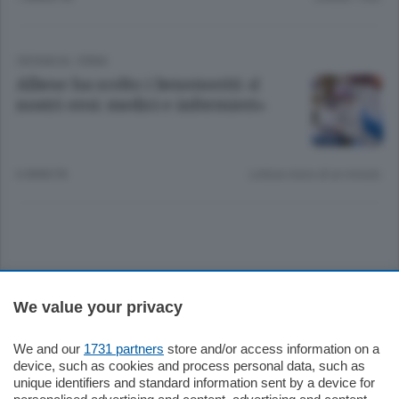
CRONACA
/
ERBA
Albese ha scelto i benemeriti «I
nostri eroi: medici e infermieri»
6 ANNI FA
Lettura meno di un minuto.
Sezioni
We value your privacy
Settimanali
We and our
1731 partners
store and/or access information on a
device, such as cookies and process personal data, such as
unique identifiers and standard information sent by a device for
Territorio