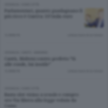
CRONACA
/
COMO CITTÀ
Parlamentari, quanto guadagnano Il
più ricco è Guerra: 107mila euro
12 ANNI FA
Lettura meno di un minuto.
CRONACA
/
CANTÙ - MARIANO
Cantù, Molteni contro prefetto “Sì
alle ronde, lui inutile”
12 ANNI FA
Lettura meno di un minuto.
CRONACA
/
COMO CITTÀ
Basta slot vicino a scuole e compro
oro Via libera alla legge voluta da
Como