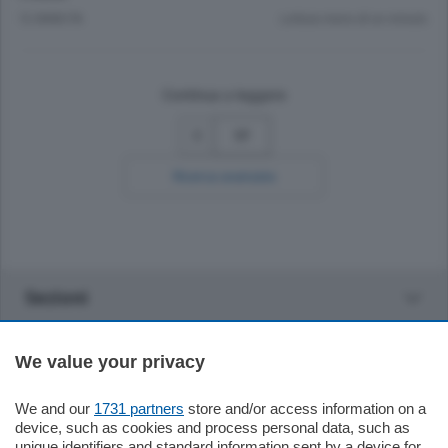
12 ANNI FA
Lettura meno di un minuto.
Continua a leggere
17
Ricerca avanzata
Sezioni
Settimanali
We value your privacy
Territorio
We and our
1731 partners
store and/or access information on a
device, such as cookies and process personal data, such as
unique identifiers and standard information sent by a device for