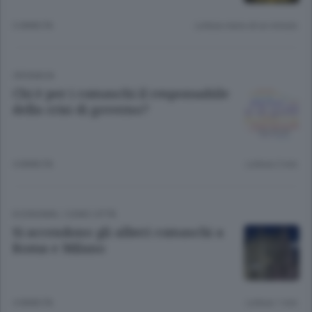
3 ANNI FA
Lettura meno di un minuto.
CRONACA
Chi è per i comaschi il responsabile
della crisi di governo?
4 ANNI FA
Lettura 2 min.
ECONOMIA
/
COMO CITTÀ
Si accendono gli alberi comaschi a
Roma e Milano
4 ANNI FA
Lettura 1 min.