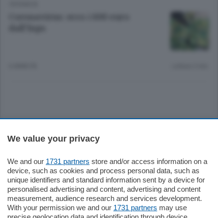
CRONACA
Coronavirus: ecco i 600 euro
dall’Inps
6 ANNI FA
Lettura 2 min.
Sezioni
We value your privacy
Settimanali
We and our
1731 partners
store and/or access information on a
device, such as cookies and process personal data, such as
unique identifiers and standard information sent by a device for
Territorio
personalised advertising and content, advertising and content
measurement, audience research and services development.
With your permission we and our
1731 partners
may use
Sport
precise geolocation data and identification through device