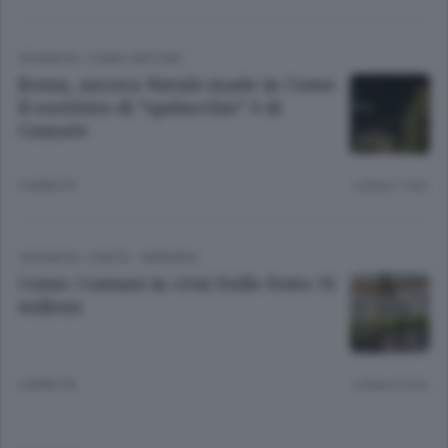
CRONACA
/
COMO CINTURA
Roma, ancora Natale made in Como
Il sostituto di “spelacchio” è di
Casnate
4 ANNI FA
Lettura 1 min.
CRONACA
/
CANTÙ - MARIANO
Como: Comuni in crisi Dallo Stato 31
milioni
6 ANNI FA
Lettura 2 min.