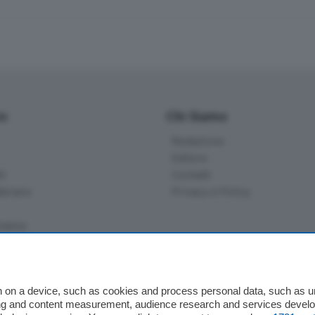
io
Chi Siamo
Redazione
Editore
li
Contatti
ariano
Privacy e Policy
bassa
alcio Como
 on a device, such as cookies and process personal data, such as uni
 Serie B
ising and content measurement, audience research and services deve