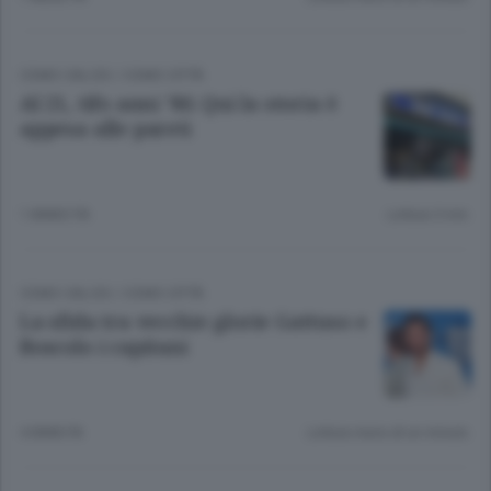
COMO CALCIO
/
COMO CITTÀ
Al 21, tifo anni ’80. Qui la storia è
appesa alle pareti
1 ANNO FA
Lettura 3 min.
COMO CALCIO
/
COMO CITTÀ
La sfida tra vecchie glorie Gattuso e
Boscolo i capitani
4 ANNI FA
Lettura meno di un minuto.