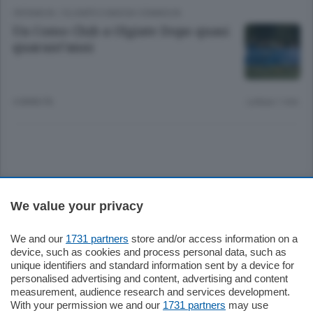
CRONACA
/
OLGIATE E BASSA COMASCA
Un Como Club a Olgiate Dopo quasi
quarant’anni
4 ANNI FA
Lettura 1 min.
Sezioni
We value your privacy
Settimanali
We and our
1731 partners
store and/or access information on a
device, such as cookies and process personal data, such as
unique identifiers and standard information sent by a device for
Territorio
personalised advertising and content, advertising and content
measurement, audience research and services development.
With your permission we and our
1731 partners
may use
Sport