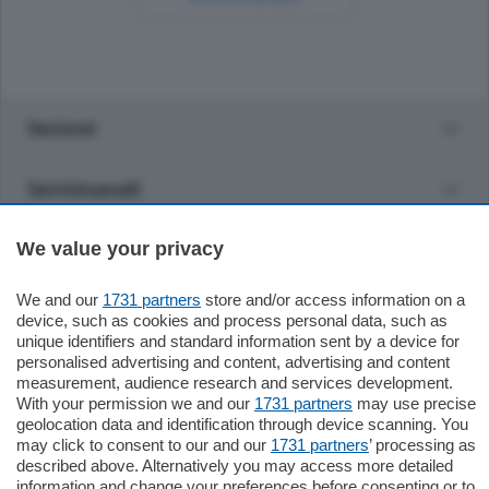
Sezioni
Settimanali
Territorio
We value your privacy
We and our
1731 partners
store and/or access information on a
Sport
device, such as cookies and process personal data, such as
unique identifiers and standard information sent by a device for
personalised advertising and content, advertising and content
Chi Siamo
measurement, audience research and services development.
With your permission we and our
1731 partners
may use precise
geolocation data and identification through device scanning. You
Servizi
may click to consent to our and our
1731 partners
’ processing as
described above. Alternatively you may access more detailed
information and change your preferences before consenting or to