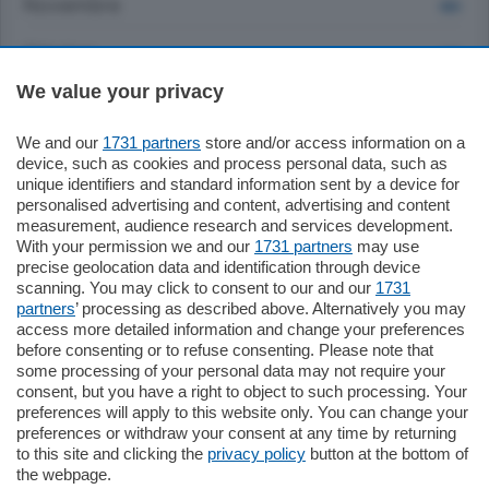
Novembre
883
Ottobre
847
We value your privacy
Settembre
826
We and our
1731 partners
store and/or access information on a
Agosto
828
device, such as cookies and process personal data, such as
unique identifiers and standard information sent by a device for
Luglio
personalised advertising and content, advertising and content
857
measurement, audience research and services development.
With your permission we and our
1731 partners
may use
Giugno
828
precise geolocation data and identification through device
scanning. You may click to consent to our and our
1731
Maggio
866
partners
’ processing as described above. Alternatively you may
access more detailed information and change your preferences
Aprile
before consenting or to refuse consenting. Please note that
877
some processing of your personal data may not require your
consent, but you have a right to object to such processing. Your
Marzo
980
preferences will apply to this website only. You can change your
preferences or withdraw your consent at any time by returning
Febbraio
864
to this site and clicking the
privacy policy
button at the bottom of
the webpage.