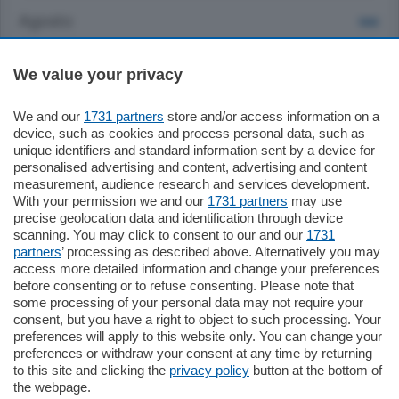
Agosto
1846
Luglio
1967
We value your privacy
Giugno
1950
We and our
1731 partners
store and/or access information on a
device, such as cookies and process personal data, such as
Maggio
2295
unique identifiers and standard information sent by a device for
personalised advertising and content, advertising and content
Aprile
measurement, audience research and services development.
2297
With your permission we and our
1731 partners
may use
precise geolocation data and identification through device
Marzo
2491
scanning. You may click to consent to our and our
1731
partners
’ processing as described above. Alternatively you may
Febbraio
2450
access more detailed information and change your preferences
before consenting or to refuse consenting. Please note that
Gennaio
some processing of your personal data may not require your
2264
consent, but you have a right to object to such processing. Your
preferences will apply to this website only. You can change your
preferences or withdraw your consent at any time by returning
to this site and clicking the
privacy policy
button at the bottom of
the webpage.