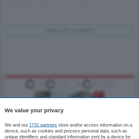
Carica altri commenti
We value your privacy
We and our
1731 partners
store and/or access information on a
795.000
€
device, such as cookies and process personal data, such as
unique identifiers and standard information sent by a device for