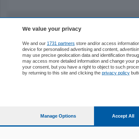
We value your privacy
Sezioni
Territor
Cronaca
Como
We and our
1731 partners
store and/or access information
device for personalised advertising and content, advert
Economia
Cintura
may use precise geolocation data and identification throu
Cultura e Spettacoli
Lago e val
may access more detailed information and change your pre
Sport
Cantù e M
your consent, but you have a right to object to such proc
Editoriali
Erba
by returning to this site and clicking the
privacy policy
butt
Podcast
Olgiate e 
Quatar Pass
Media Inglese
Sport
Storie nella Breva
Dirette C
Focus
Classifica
Manage Options
Accept All
Up
Notizie C
Dossier
Classifica
Classifica