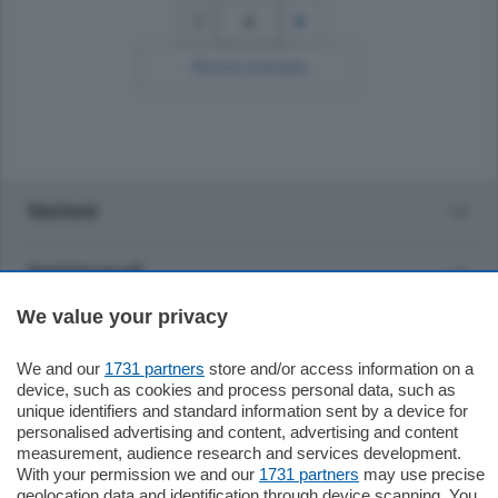
4
Ricerca avanzata
Sezioni
Settimanali
We value your privacy
Territorio
We and our
1731 partners
store and/or access information on a
device, such as cookies and process personal data, such as
Sport
unique identifiers and standard information sent by a device for
personalised advertising and content, advertising and content
measurement, audience research and services development.
Chi Siamo
With your permission we and our
1731 partners
may use precise
geolocation data and identification through device scanning. You