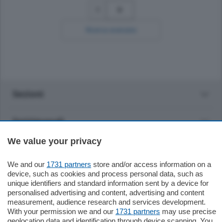
9
Ricerca avanzata
Sezioni
Settimanali
We value your privacy
Territorio
We and our
1731 partners
store and/or access information on a
device, such as cookies and process personal data, such as
Sport
unique identifiers and standard information sent by a device for
personalised advertising and content, advertising and content
measurement, audience research and services development.
Chi Siamo
With your permission we and our
1731 partners
may use precise
geolocation data and identification through device scanning. You