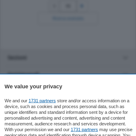
15
Ricerca avanzata
Sezioni
Settimanali
We value your privacy
Territorio
We and our
1731 partners
store and/or access information on a
device, such as cookies and process personal data, such as
Sport
unique identifiers and standard information sent by a device for
personalised advertising and content, advertising and content
measurement, audience research and services development.
Chi Siamo
With your permission we and our
1731 partners
may use precise
geolocation data and identification through device scanning. You