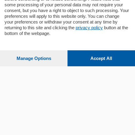
some processing of your personal data may not require your
consent, but you have a right to object to such processing. Your
preferences will apply to this website only. You can change
your preferences or withdraw your consent at any time by
returning to this site and clicking the
privacy policy
button at the
bottom of the webpage.
Sezioni
Settimanali
Manage Options
Accept All
Territorio
Sport
Chi Siamo
Servizi