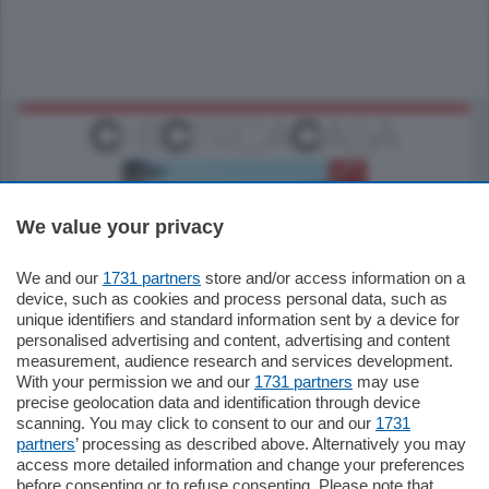
We value your privacy
We and our
1731 partners
store and/or access information on a
770.000
€
device, such as cookies and process personal data, such as
unique identifiers and standard information sent by a device for
Como - Como
personalised advertising and content, advertising and content
Plurilocale
measurement, audience research and services development.
in zona residenziale e tranquilla,
With your permission we and our
1731 partners
may use
proponiamo prestigioso e luminoso
precise geolocation data and identification through device
appartamento all'ultimo piano di uno
scanning. You may click to consent to our and our
1731
stabile signorile …
partners
’ processing as described above. Alternatively you may
mq.
140
locali:
5
access more detailed information and change your preferences
before consenting or to refuse consenting. Please note that