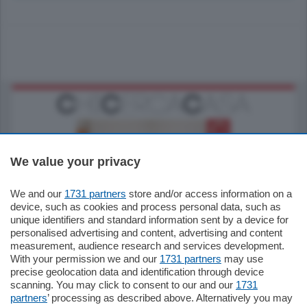
We value your privacy
We and our
1731 partners
store and/or access information on a
185.000
€
device, such as cookies and process personal data, such as
unique identifiers and standard information sent by a device for
Cernobbio - Como
personalised advertising and content, advertising and content
Appartamento
measurement, audience research and services development.
Situato nella tranquilla frazione di Piazza
With your permission we and our
1731 partners
may use
Santo Stefano, in un contesto riservato e a
precise geolocation data and identification through device
pochi minuti …
scanning. You may click to consent to our and our
1731
partners
’ processing as described above. Alternatively you may
mq.
80