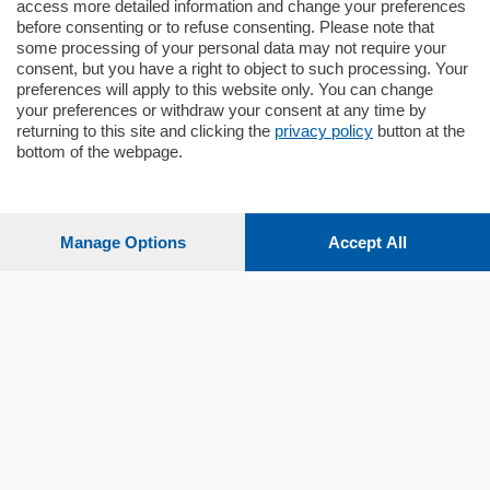
access more detailed information and change your preferences
before consenting or to refuse consenting. Please note that
some processing of your personal data may not require your
consent, but you have a right to object to such processing. Your
preferences will apply to this website only. You can change
your preferences or withdraw your consent at any time by
returning to this site and clicking the
privacy policy
button at the
Sezioni
bottom of the webpage.
Settimanali
Manage Options
Accept All
Territorio
Sport
Chi Siamo
Servizi