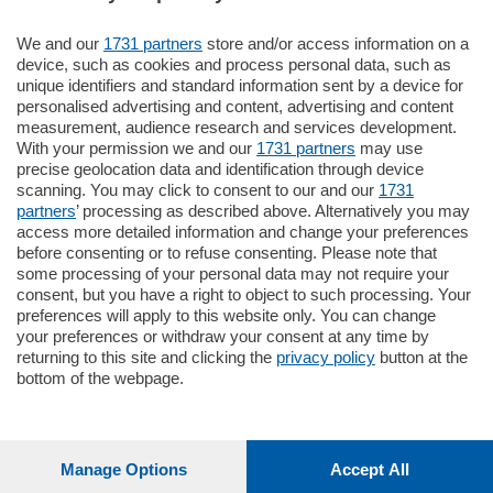
We and our
1731 partners
store and/or access information on a
770.000
€
device, such as cookies and process personal data, such as
unique identifiers and standard information sent by a device for
Como - Como
personalised advertising and content, advertising and content
Plurilocale
measurement, audience research and services development.
in zona residenziale e tranquilla,
With your permission we and our
1731 partners
may use
proponiamo prestigioso e luminoso
precise geolocation data and identification through device
appartamento all'ultimo piano di uno
scanning. You may click to consent to our and our
1731
stabile signorile …
partners
’ processing as described above. Alternatively you may
mq.
140
locali:
5
access more detailed information and change your preferences
before consenting or to refuse consenting. Please note that
some processing of your personal data may not require your
consent, but you have a right to object to such processing. Your
preferences will apply to this website only. You can change
your preferences or withdraw your consent at any time by
returning to this site and clicking the
privacy policy
button at the
Sezioni
bottom of the webpage.
Settimanali
Manage Options
Accept All