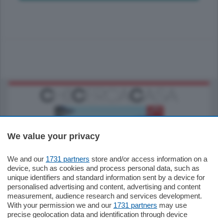
We value your privacy
We and our
1731 partners
store and/or access information on a
770.000
€
device, such as cookies and process personal data, such as
unique identifiers and standard information sent by a device for
Como - Como
personalised advertising and content, advertising and content
Plurilocale
measurement, audience research and services development.
in zona residenziale e tranquilla,
With your permission we and our
1731 partners
may use
proponiamo prestigioso e luminoso
precise geolocation data and identification through device