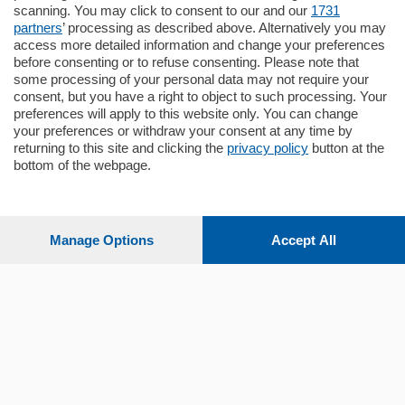
appartamento all'ultimo piano di uno
scanning. You may click to consent to our and our
1731
stabile signorile …
partners
’ processing as described above. Alternatively you may
mq.
140
locali:
5
access more detailed information and change your preferences
before consenting or to refuse consenting. Please note that
some processing of your personal data may not require your
consent, but you have a right to object to such processing. Your
preferences will apply to this website only. You can change
your preferences or withdraw your consent at any time by
returning to this site and clicking the
privacy policy
button at the
Sezioni
bottom of the webpage.
Settimanali
Manage Options
Accept All
Territorio
Sport
Chi Siamo