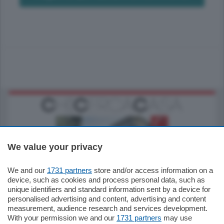
We value your privacy
We and our
1731 partners
store and/or access information on a
795.000
€
device, such as cookies and process personal data, such as
unique identifiers and standard information sent by a device for
Como - Como
personalised advertising and content, advertising and content
Quadrilocale
measurement, audience research and services development.
Zona Como Borghi. Nel complesso di
With your permission we and our
1731 partners
may use
nuova costruzione "JIULIUS" in Classe