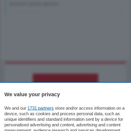
lavoratori giovani generici
We value your privacy
We and our
1731 partners
store and/or access information on a
770.000
€
device, such as cookies and process personal data, such as
unique identifiers and standard information sent by a device for
Como - Como
personalised advertising and content, advertising and content
Plurilocale
measurement, audience research and services development.