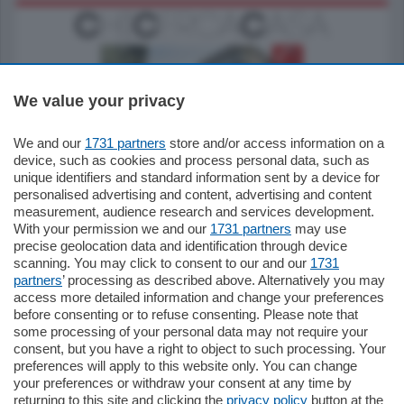
We value your privacy
We and our
1731 partners
store and/or access information on a
795.000
€
device, such as cookies and process personal data, such as
unique identifiers and standard information sent by a device for
Como - Como
personalised advertising and content, advertising and content
Quadrilocale
measurement, audience research and services development.
Zona Como Borghi. Nel complesso di
With your permission we and our
1731 partners
may use
nuova costruzione "JIULIUS" in Classe
precise geolocation data and identification through device
Energetica A2 proponiamo ampio
scanning. You may click to consent to our and our
1731
Quadrilocale …
partners
’ processing as described above. Alternatively you may
mq.
145
locali:
4
access more detailed information and change your preferences
before consenting or to refuse consenting. Please note that
some processing of your personal data may not require your
consent, but you have a right to object to such processing. Your
preferences will apply to this website only. You can change
your preferences or withdraw your consent at any time by
returning to this site and clicking the
privacy policy
button at the