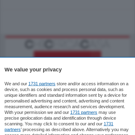
We value your privacy
We and our
1731 partners
store and/or access information on a
770.000
€
device, such as cookies and process personal data, such as
unique identifiers and standard information sent by a device for
Como - Como
personalised advertising and content, advertising and content
Plurilocale
measurement, audience research and services development.
in zona residenziale e tranquilla,
With your permission we and our
1731 partners
may use
proponiamo prestigioso e luminoso
precise geolocation data and identification through device
appartamento all'ultimo piano di uno
scanning. You may click to consent to our and our
1731
stabile signorile …
partners
’ processing as described above. Alternatively you may
mq.
140
locali:
5