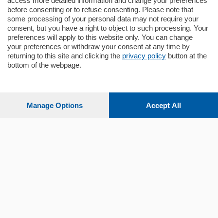
access more detailed information and change your preferences
before consenting or to refuse consenting. Please note that
some processing of your personal data may not require your
consent, but you have a right to object to such processing. Your
preferences will apply to this website only. You can change
your preferences or withdraw your consent at any time by
returning to this site and clicking the
privacy policy
button at the
Sezioni
bottom of the webpage.
Settimanali
Manage Options
Accept All
Territorio
Sport
Chi Siamo
Servizi