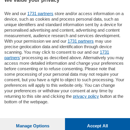
We value your privacy
We and our
1731 partners
store and/or access information on a
185.000
€
device, such as cookies and process personal data, such as
unique identifiers and standard information sent by a device for
Cernobbio - Como
personalised advertising and content, advertising and content
Appartamento
measurement, audience research and services development.
Situato nella tranquilla frazione di Piazza
With your permission we and our
1731 partners
may use
Santo Stefano, in un contesto riservato e a
precise geolocation data and identification through device
pochi minuti …
scanning. You may click to consent to our and our
1731
partners
’ processing as described above. Alternatively you may
mq.
80
access more detailed information and change your preferences
before consenting or to refuse consenting. Please note that
some processing of your personal data may not require your
consent, but you have a right to object to such processing. Your
preferences will apply to this website only. You can change
your preferences or withdraw your consent at any time by
returning to this site and clicking the
privacy policy
button at the
Sezioni
bottom of the webpage.
Settimanali
Manage Options
Accept All