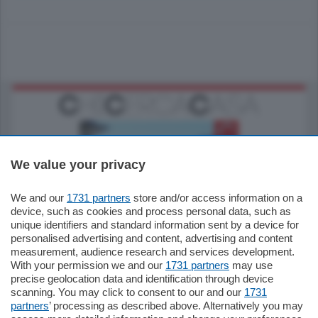
We value your privacy
We and our
1731 partners
store and/or access information on a
770.000
€
device, such as cookies and process personal data, such as
unique identifiers and standard information sent by a device for
Como - Como
personalised advertising and content, advertising and content
Plurilocale
measurement, audience research and services development.
in zona residenziale e tranquilla,
With your permission we and our
1731 partners
may use
proponiamo prestigioso e luminoso
precise geolocation data and identification through device
appartamento all'ultimo piano di uno
scanning. You may click to consent to our and our
1731
stabile signorile …
partners
’ processing as described above. Alternatively you may
mq.
140
locali:
5