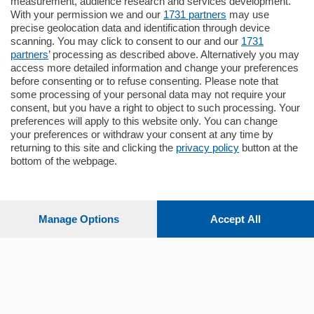
measurement, audience research and services development.
proponiamo prestigioso e luminoso
appartamento all'ultimo piano di uno
With your permission we and our
1731 partners
may use
stabile signorile …
precise geolocation data and identification through device
scanning. You may click to consent to our and our
1731
mq.
140
locali:
5
partners
’ processing as described above. Alternatively you may
access more detailed information and change your preferences
before consenting or to refuse consenting. Please note that
some processing of your personal data may not require your
consent, but you have a right to object to such processing. Your
preferences will apply to this website only. You can change
your preferences or withdraw your consent at any time by
Sezioni
returning to this site and clicking the
privacy policy
button at the
bottom of the webpage.
Settimanali
Manage Options
Accept All
Territorio
Sport
Chi Siamo