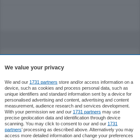
We value your privacy
Sezioni
We and our
1731 partners
store and/or access information on a
device, such as cookies and process personal data, such as
Settimanali
unique identifiers and standard information sent by a device for
personalised advertising and content, advertising and content
measurement, audience research and services development.
Territorio
With your permission we and our
1731 partners
may use
precise geolocation data and identification through device
scanning. You may click to consent to our and our
1731
Sport
partners
’ processing as described above. Alternatively you may
access more detailed information and change your preferences