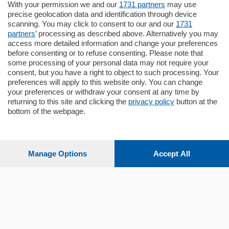
Situato nella tranquilla frazione di Piazza
With your permission we and our
1731 partners
may use
Santo Stefano, in un contesto riservato e a
precise geolocation data and identification through device
pochi minuti …
scanning. You may click to consent to our and our
1731
partners
’ processing as described above. Alternatively you may
mq.
80
access more detailed information and change your preferences
before consenting or to refuse consenting. Please note that
some processing of your personal data may not require your
consent, but you have a right to object to such processing. Your
preferences will apply to this website only. You can change
your preferences or withdraw your consent at any time by
returning to this site and clicking the
privacy policy
button at the
Sezioni
bottom of the webpage.
Settimanali
Manage Options
Accept All
Territorio
Sport
Chi Siamo