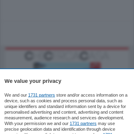
We value your privacy
We and our
1731 partners
store and/or access information on a
770.000
€
device, such as cookies and process personal data, such as
unique identifiers and standard information sent by a device for
Como - Como
personalised advertising and content, advertising and content
Plurilocale
measurement, audience research and services development.
in zona residenziale e tranquilla,
With your permission we and our
1731 partners
may use
proponiamo prestigioso e luminoso
precise geolocation data and identification through device
appartamento all'ultimo piano di uno