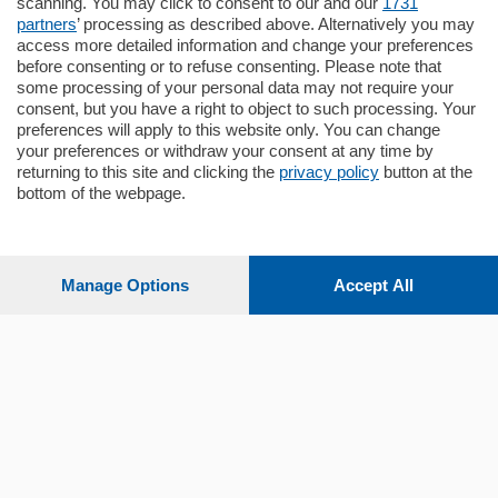
scanning. You may click to consent to our and our
1731
stabile signorile …
partners
’ processing as described above. Alternatively you may
mq.
140
locali:
5
access more detailed information and change your preferences
before consenting or to refuse consenting. Please note that
some processing of your personal data may not require your
consent, but you have a right to object to such processing. Your
preferences will apply to this website only. You can change
your preferences or withdraw your consent at any time by
returning to this site and clicking the
privacy policy
button at the
Sezioni
bottom of the webpage.
Settimanali
Manage Options
Accept All
Territorio
Sport
Chi Siamo