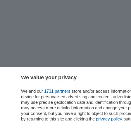
We value your privacy
We and our
1731 partners
store and/or access information
device for personalised advertising and content, advert
may use precise geolocation data and identification throu
may access more detailed information and change your pre
your consent, but you have a right to object to such proc
by returning to this site and clicking the
privacy policy
butt