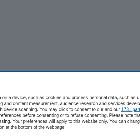
 on a device, such as cookies and process personal data, such as uni
ising and content measurement, audience research and services deve
gh device scanning. You may click to consent to our and our
1731 par
ferences before consenting or to refuse consenting. Please note th
essing. Your preferences will apply to this website only. You can cha
on at the bottom of the webpage.