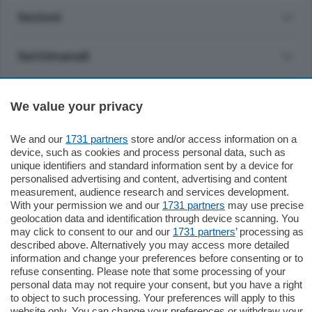
Sezioni
Settimanali
Territorio
We value your privacy
Sport
We and our
1731 partners
store and/or access information on a
device, such as cookies and process personal data, such as
unique identifiers and standard information sent by a device for
Chi Siamo
personalised advertising and content, advertising and content
measurement, audience research and services development.
With your permission we and our
1731 partners
may use precise
Servizi
geolocation data and identification through device scanning. You
may click to consent to our and our
1731 partners
’ processing as
described above. Alternatively you may access more detailed
information and change your preferences before consenting or to
refuse consenting. Please note that some processing of your
personal data may not require your consent, but you have a right
to object to such processing. Your preferences will apply to this
© COPYRIGHT 2026 - La Provincia di Como S.r.l. P. IVA
website only. You can change your preferences or withdraw your