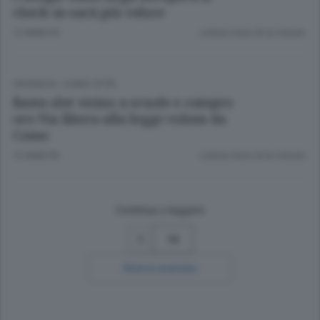
check-in sarà più veloce
12 ANNI FA
Lettura meno di un minuto.
CRONACA
/
COMO CITTÀ
Basta slot vicino a scuole e compro
oro Via libera alla legge voluta da
Como
12 ANNI FA
Lettura meno di un minuto.
Continua a leggere
14
Ricerca avanzata