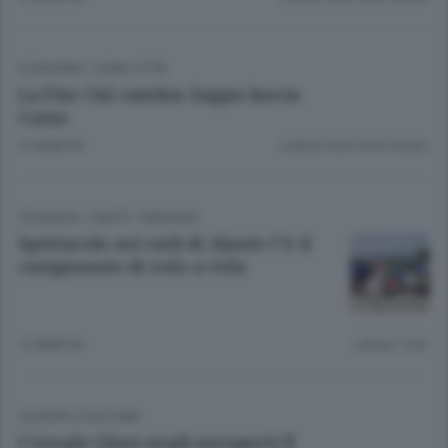
ECONOMIA
/
COMO CITTÀ
La Fim Cisl cambia Zappa lascia
Como
12 ANNI FA
Lettura meno di un minuto.
CRONACA
/
CANTÙ - MARIANO
Spettacolo nei cieli di Alzate C’è il
campionato di volo a vela
12 ANNI FA
Lettura 1 min.
SOCIETÀ E COSTUME
I Google Glass negli aeroporti Il