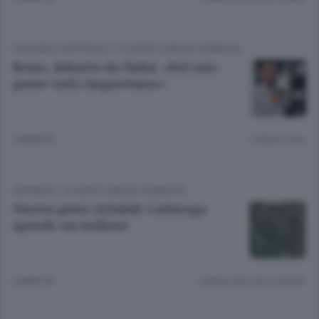
CULTURA E SPETTACOLI
/
OLGIATE E BASSA COMASCA
Bosio, debutto da fiaba: «Nel mio
paese tutti cinguettano»
5 ANNI FA
Lettura 2 min.
CRONACA
/
OLGIATE E BASSA COMASCA
Nuova pista ciclabile Cadorago
spende un milione
6 ANNI FA
Lettura meno di un minuto.