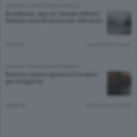
CRONACA
/
OLGIATE E BASSA COMASCA
Rovellasca, apre la “strada infinita”
Diciotto mesi di lavori per 200 metri
9 ANNI FA
Lettura meno di un minuto.
CRONACA
/
OLGIATE E BASSA COMASCA
Riserva o pesca sportiva È scontro
per il laghetto
10 ANNI FA
Lettura meno di un minuto.