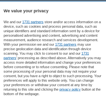
Sezioni
We value your privacy
Settimanali
We and our
1731 partners
store and/or access information on a
device, such as cookies and process personal data, such as
unique identifiers and standard information sent by a device for
Territorio
personalised advertising and content, advertising and content
measurement, audience research and services development.
With your permission we and our
1731 partners
may use
Sport
precise geolocation data and identification through device
scanning. You may click to consent to our and our
1731
partners
’ processing as described above. Alternatively you may
Chi Siamo
access more detailed information and change your preferences
before consenting or to refuse consenting. Please note that
some processing of your personal data may not require your
Servizi
consent, but you have a right to object to such processing. Your
preferences will apply to this website only. You can change
your preferences or withdraw your consent at any time by
returning to this site and clicking the
privacy policy
button at the
bottom of the webpage.
© COPYRIGHT 2026 - La Provincia di Como S.r.l. P. IVA