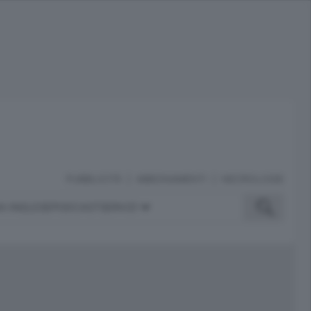
PUBBLICITÀ
ABBONAMENTI
NECROLOGIE
A INGLESE
PODCAST
SERVIZI
ubblicità
iù letti