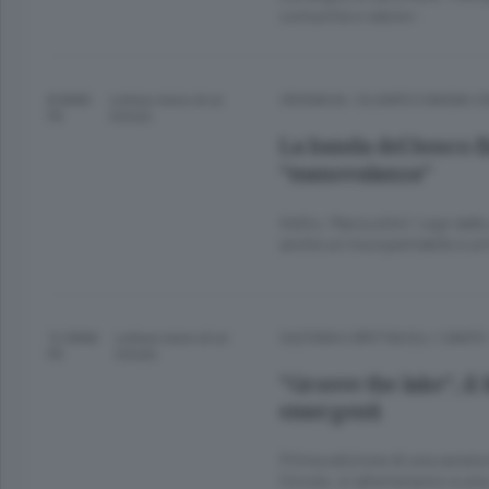
comunità e valore»
8 ANNI
Lettura meno di un
CRONACA
/
OLGIATE E BASSA 
FA
minuto.
La banda del bosco fi
“manovalanza”
Il blitz. Marocchini i capi dell
anche un insospettabile e un
12 ANNI
Lettura meno di un
CULTURA E SPETTACOLI
/
CANTÙ 
FA
minuto.
“Groove the lake”, il 
emergenti
Prima edizione di una serata de
Circolo, si alterneranno a una