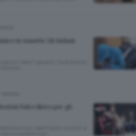
COMASCA
nisce in manette Gli italiani
o spaccio, italiani i galoppini. Tra gli arrestati
’infermiera
- MARIANO
festival Palco libero per gli
dicata ai nuovi talenti lariani I concerti, al
 cena con prodotti tipici