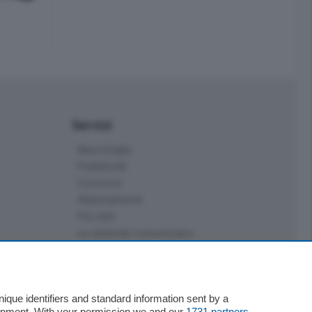
Servizi
Necrologie
Pubblicità
Concorsi
Abbonamenti
Più letti
Le aziende comunicano
Speciali
Cinema
ChiCercaCasa
que identifiers and standard information sent by a
Archivio
lopment. With your permission we and our
1731 partners