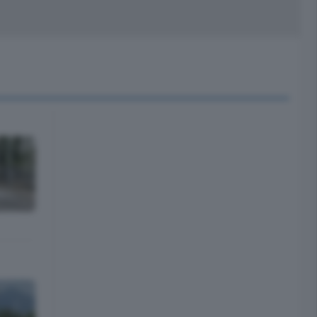
peciali
Cinema
rchivio
kill Alexa