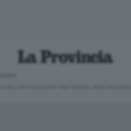
CHIARITE
LTURA E SPETTACOLI
SPORT
SETTIMANALI
EDITORIALI
MEDI
Classifica Serie B
Imprese & Lavoro
Cintura
Necrologie
P
Classifica Serie A
Salute & Benessere
Cantù e Mariano
Abbonamenti
P