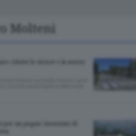
Classifiche
Olgiate e bassa
Le aziende comunicano
S
Podcast
ro Molteni
ChiCercaCasa
A
Meteo
S
ure: rifatte le strisce e la nuova
Dossier
uro per interventi su strade e frazioni: lavori
ntro, coinvolto anche l’ingresso della scuola
e per un pugno: invasione di
esa