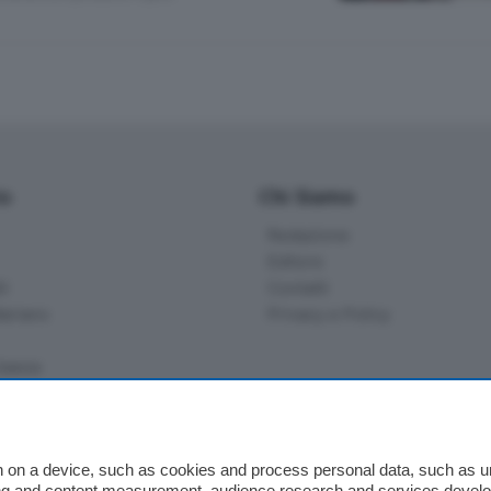
io
Chi Siamo
Redazione
Editore
li
Contatti
ariano
Privacy e Policy
bassa
alcio Como
 on a device, such as cookies and process personal data, such as uni
 Serie B
ising and content measurement, audience research and services deve