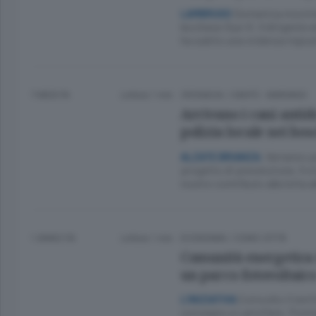
Domenica moviment
LAMBRUGO
lecchese Due Vi. Il dirigente
ha subito una violenza ingius
7 MESI FA
Lettura 1 min.
CRONACA
/
CANTÙ - MARIANO
Arrivano i cani antid
polizia locale nei bos
Verranno po
ALZATE BRIANZA.
progetto di prevenzione. Il 
nostro contributo alla lotta 
1 ANNO FA
Lettura 1 min.
ECONOMIA
/
COMO CITTÀ
Comunità energetica 
un parco fotovoltaic
Coinvolto il terri
L’INIZIATIVA
convegno a Lariofiere. Ponti