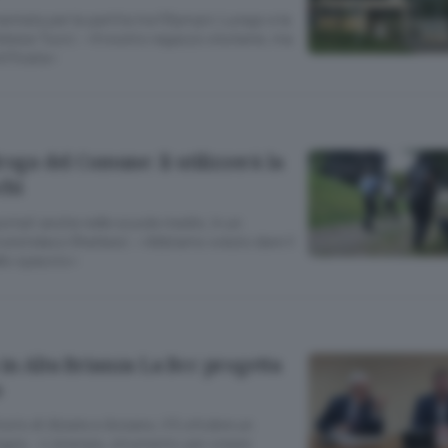
ata per la partita tra l’Olympic Lurago e la
 erbese Tucci: «Il nostro ragazzo sta bene, ma
tificata»
roga del Comune: li utilizzerà la
chi
rtati anche nelle scuole medie, in un
vicesindaco Gherbesi: «Abbiamo voluto dare il
allo spaccio»
in Alta Brianza La Bcc progetta
o
torio di Alzate e Anzano, il 5 ottobre un
ggia: «L’energia, strumento per creare