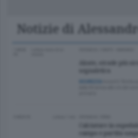
Classifica Serie A Femminile
Frontiera
Erba
Notizie di Alessand
1 MESE
Lettura meno di un
CRONACA
/
CANTÙ - MARIANO
FA
minuto.
Alzate, strade più sic
segnaletica
Investiti 15mila e
SICUREZZA
dalla Briantea alle vie del ce
primaria
3 MESI FA
Lettura 1 min.
CRONACA
/
ERBA
Calciatore in ospedal
campo e partita sosp