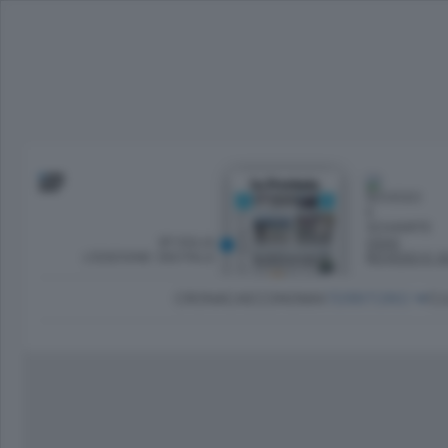
SFOGLIA
OGGI
L’EDIZIONE DIGITALE
ROVESCI E S
CRONACA
ECONOMIA
TERRITORIO
CU
Dirette Calcio Como
L'Ordine
Como
Notizie Calcio Como
Diogene
Lago e valli