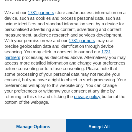
Settimanali
We and our
1731 partners
store and/or access information on a
device, such as cookies and process personal data, such as
unique identifiers and standard information sent by a device for
Territorio
personalised advertising and content, advertising and content
measurement, audience research and services development.
With your permission we and our
1731 partners
may use
Sport
precise geolocation data and identification through device
scanning. You may click to consent to our and our
1731
partners
’ processing as described above. Alternatively you may
Chi Siamo
access more detailed information and change your preferences
before consenting or to refuse consenting. Please note that
some processing of your personal data may not require your
Servizi
consent, but you have a right to object to such processing. Your
preferences will apply to this website only. You can change
your preferences or withdraw your consent at any time by
returning to this site and clicking the
privacy policy
button at the
bottom of the webpage.
© COPYRIGHT 2026 - La Provincia di Como S.r.l. P. IVA
04178040137 via Giovanni de Simoni 6 – 22100 - E' vietata
la riproduzione anche parziale
Manage Options
Accept All
Iscritta al Registro Imprese di Como al n. 425567 Capitale