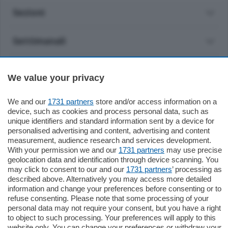
Sezioni
Settimanali
Territorio
We value your privacy
Sport
We and our
1731 partners
store and/or access information on a
device, such as cookies and process personal data, such as
unique identifiers and standard information sent by a device for
Chi Siamo
personalised advertising and content, advertising and content
measurement, audience research and services development.
With your permission we and our
1731 partners
may use precise
Servizi
geolocation data and identification through device scanning. You
may click to consent to our and our
1731 partners
’ processing as
described above. Alternatively you may access more detailed
information and change your preferences before consenting or to
refuse consenting. Please note that some processing of your
personal data may not require your consent, but you have a right
to object to such processing. Your preferences will apply to this
© COPYRIGHT 2026 - La Provincia di Como S.r.l. P. IVA
website only. You can change your preferences or withdraw your