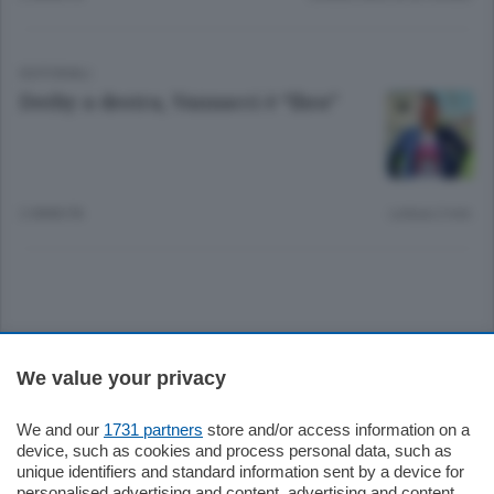
EDITORIALI
Derby a destra, Vannacci è “Ibra”
2 ANNI FA
Lettura 2 min.
Sezioni
We value your privacy
Settimanali
We and our
1731 partners
store and/or access information on a
device, such as cookies and process personal data, such as
unique identifiers and standard information sent by a device for
Territorio
personalised advertising and content, advertising and content