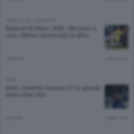
COMO CALCIO
/
COMO CITTÀ
Rilancio di Butez: 2030. «Mi sento a
casa. Adesso ancora più in alto»
1 MESE FA
Lettura 2 min.
SPORT
Inter, scudetto numero 21: la grande
festa a San Siro
3 MESI FA
Lettura 1 min.