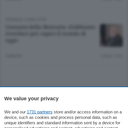
CRONACA
/
COMO CITTÀ
Giornata della Memoria «Dobbiamo
ricordare per capire il mondo di
oggi»
9 ANNI FA
Lettura 1 min.
Sezioni
We value your privacy
Settimanali
We and our
1731 partners
store and/or access information on a
device, such as cookies and process personal data, such as
unique identifiers and standard information sent by a device for
Territorio